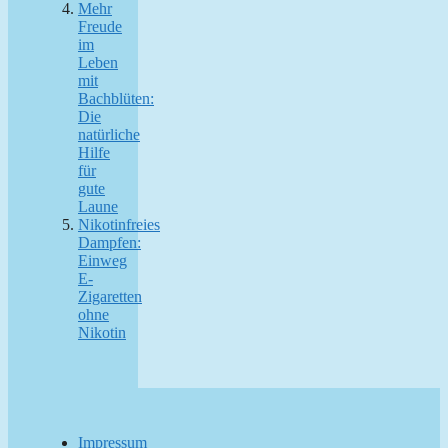
Mehr
Freude
im
Leben
mit
Bachblüten:
Die
natürliche
Hilfe
für
gute
Laune
Nikotinfreies
Dampfen:
Einweg
E-
Zigaretten
ohne
Nikotin
Impressum