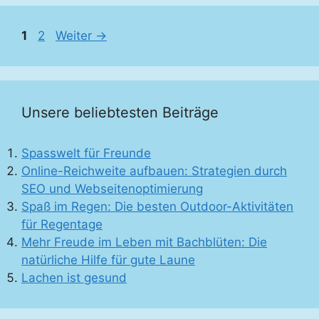
Seite
Seite
1
2
Weiter
→
Unsere beliebtesten Beiträge
Spasswelt für Freunde
Online-Reichweite aufbauen: Strategien durch
SEO und Webseitenoptimierung
Spaß im Regen: Die besten Outdoor-Aktivitäten
für Regentage
Mehr Freude im Leben mit Bachblüten: Die
natürliche Hilfe für gute Laune
Lachen ist gesund